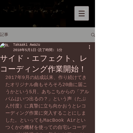
記事
Takaaki Awazu
2018年5月1日
読了時間: 1分
サイド・エフェクト、レ
コーディング作業開始！
2017年9月の結成以来、作り続けてき
たオリジナル曲もそろそろ20曲に届こ
うかという5月、あちこちからの「アル
バムはいつ出るの？」という声（たぶ
ん忖度）に真摯に立ち向かおうとレコ
ーディング作業に突入することにしま
した。といってもMacBook Airとい
つくかの機材を使っての自宅レコーデ