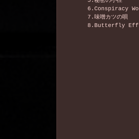
5.秘密の小径
6.Conspiracy Wo
7.味噌カツの唄
8.Butterfly Eff