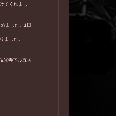
けてくれまし
めました。1日
りました。
)
通仏光寺下ル五坊