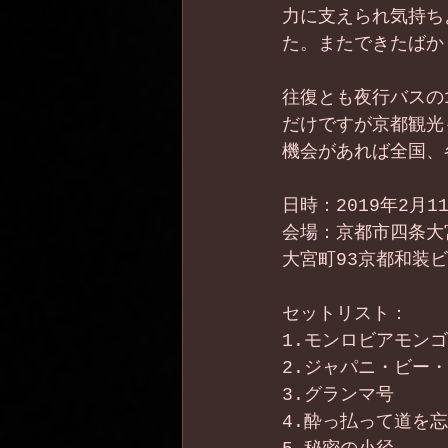
力に支えられ気持ち
た。またできたばか
往復とも夜行バスの
だけですが京都観光
機会があれば全国、
日時：2019年2月1
会場：京都市四条大
大宮町93京都和装ビ
セットリスト：
1.モンロビアモン
2.ジャパニ・ビー
3.グランマ号
4.酔っ払って道を