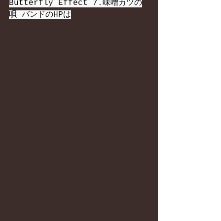
Butterfly Effect 7.味噌カツの
唄 バンドのHPは