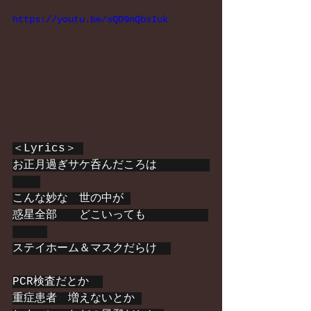
https://youtu.be/sQD9nQbsIuk
＜Lyrics＞ 
お正月過ぎサケ呑んだころは　      
こんな妙な　世の中が 
惑星全部　　どこいっても         
ステイホーム＆マスクだらけ  
PCR検査だとか  
重症患者　増えないとか 