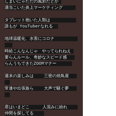
しまいにゃただの風邪だとか 
適当こいた炎上マーケティング     
タブレット抱いた人類は          
誰もが YouTuberなれる  
地球温暖化、水害にコロナ         
時給こんなんじゃ　やってられねえ 
要らんルール、奇妙なスピード感   
らんうちできたZOOMマナー      
週末の楽しみは    三密の焼鳥屋   
常連や出張族ら    大声で騒ぐ夢   
君はいまどこ     人混みに紛れ    
仲間を探してる    