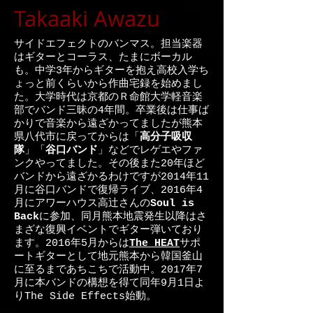
Takaaki Awazu
​サイドエフェクトのバンマス。担当楽器
はギターとコーラス、たまにボーカル
も。中学3年からギターを抱え高校入学ち
ょっと前くらいから作曲宅録を始めまし
た。大学時代は京都のＲ命館大学軽音楽
部でバンド三昧の4年間。卒業後は仕事ば
かりで音楽から遠ざかってましたが熊本
県八代市に戻ってからは「
高分子吸収
隊
」「
谷口バンド
」などでレゲエやファ
ンクやってました。その後また20年ほど
バンドから遠ざかるわけですが2014年11
月に谷口バンドで復帰ライブ、2016年4
月にアワーハウス高辻さんの
Soul is
Back
に参加、同月熊本地震発生以降はさ
まざな復興イベントでギター弾いており
ます。2016年5月からは
The HEAT
サポ
ートギターとして地元熊本から韓国釜山
に至るまであちこちで活動中。2017年7
月に本バンドの構想を得て同年9月1日よ
りThe Side Effects始動。