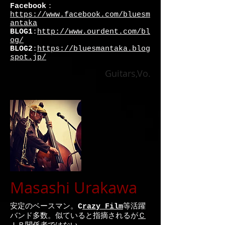
Facebook
：
https://www.facebook.com/bluesm
antaka
BLOG1
:
http://www.ourdent.com/bl
og/
BLOG2
:
https://bluesmantaka.blog
spot.jp/
Guitars,Vo.
Masashi Urakawa
​安定のベースマン。
C
razy Film
等活躍
バンド多数。似ていると指摘されるが
Ｃ