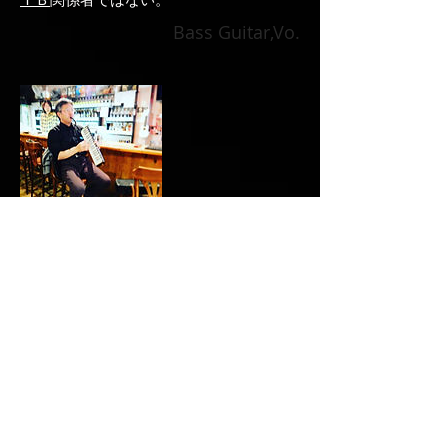
ＩＢ
関係者ではない。
Bass Guitar,Vo.
Hiroshi Tokuyama
​音楽の才能が服着て歩いてるバンド内最
年少40代青年。「
ワンナポ
」「
RCB
」を
はじめ、あらゆるバンドで活躍中。
Keyboards, Guitar, Vo.