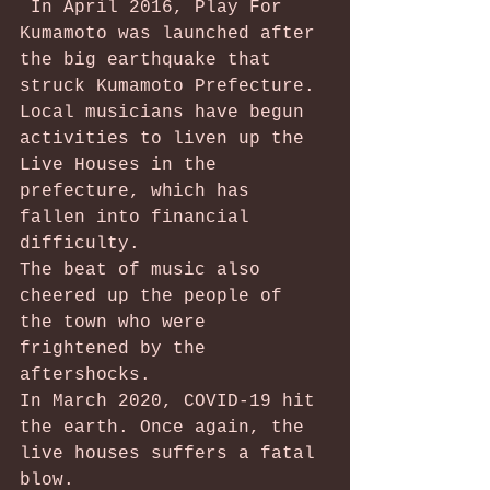
 In April 2016, Play For 
Kumamoto was launched after 
the big earthquake that 
struck Kumamoto Prefecture.
Local musicians have begun 
activities to liven up the 
Live Houses in the 
prefecture, which has 
fallen into financial 
difficulty.
The beat of music also 
cheered up the people of 
the town who were 
frightened by the 
aftershocks.
In March 2020, COVID-19 hit 
the earth. Once again, the 
live houses suffers a fatal 
blow.