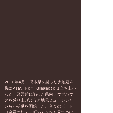
2016年4月、熊本県を襲った大地震を
機にPlay For Kumamotoは立ち上が
った。経営難に陥った県内ラウブハウ
スを盛り上げようと地元ミュージシャ
ンらが活動を開始した。音楽のビート
は余震に怯える町の人々をも元気づけ