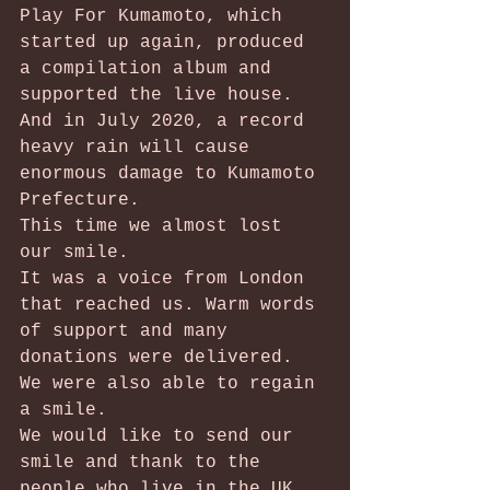
Play For Kumamoto, which 
started up again, produced 
a compilation album and 
supported the live house.
And in July 2020, a record 
heavy rain will cause 
enormous damage to Kumamoto 
Prefecture.
This time we almost lost 
our smile.
It was a voice from London 
that reached us. Warm words 
of support and many 
donations were delivered.
We were also able to regain 
a smile.
We would like to send our 
smile and thank to the 
people who live in the UK 