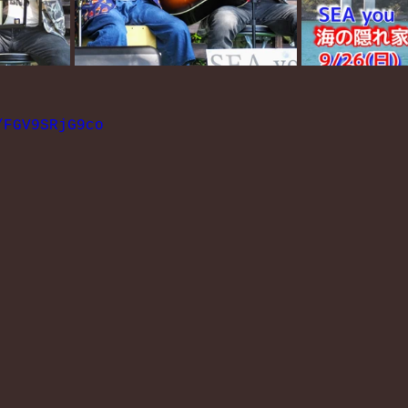
/FGV9SRjG9co