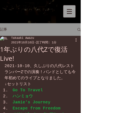
記事
Takaaki Awazu
2021年10月10日
読了時間: 1分
1年ぶりの八代Zで復活
Live!
2021-10-10、久しぶりの八代レスト
ランバーZでの演奏！バンドとしても今
年初めてのライブとなりました。
↓セットリスト
Go To Travel
ハンミョウ
Jamie's Journey
Escape from Freedom