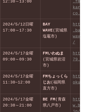
12:30～13:00
.fm-
karuizawa.
co.jp/
2024/5/12日曜　
BAY 
http://www
17:00～17:30
WAVE
(宮城県
.bay-
塩竈市)
wave.co.jp
/
2024/5/17金曜　
FMいわぬま
http://fm7
09:00～09:30
(宮城県岩沼
79.com/
市)
2024/5/17金曜
FMちょっくら
https://ch
11:30~12:00
じお
(福岡県
oku861.jp/
直方市)
2024/5/17金曜　
BE FM
(青森
https://ww
20:30～21:00
県八戸市)
w.befm.co.
jp/