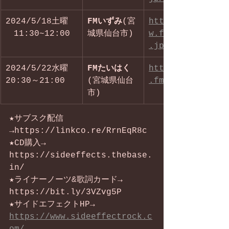
2024/5/18土曜 
FMいずみ
(宮
https://ww
　11:30~12:00
城県仙台市)
w.fm797.co
.jp/
2024/5/22水曜　
FMたいはく
http://www
20:30～21:00
(宮城県仙台
.fm-t.net/
市)
★サブスク配信
→https://linkco.re/RrnEqR8c
★CD購入→  
https://sideeffects.thebase.
in/
★ライナーノーツ&歌詞カード→ 
https://bit.ly/3VZvg5P
★サイドエフェクトHP→ 
https://www.sideeffectrock.c
om/