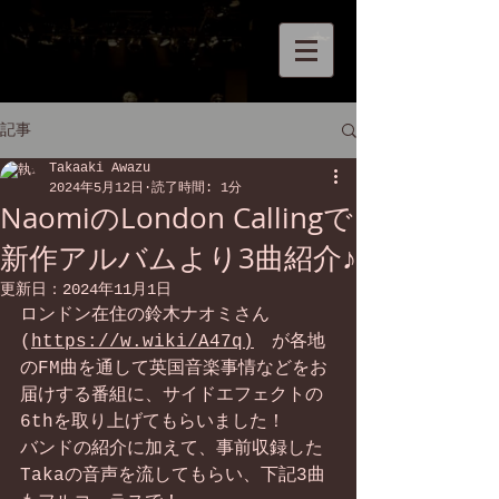
記事
Takaaki Awazu
2024年5月12日
読了時間: 1分
NaomiのLondon Callingで
新作アルバムより3曲紹介♪
更新日：
2024年11月1日
ロンドン在住の鈴木ナオミさん
(
https://w.wiki/A47q)
　が各地
のFM曲を通して英国音楽事情などをお
届けする番組に、サイドエフェクトの
6thを取り上げてもらいました！
バンドの紹介に加えて、事前収録した
Takaの音声を流してもらい、下記3曲