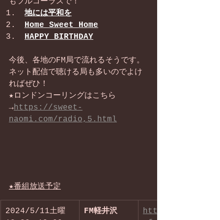
もフルコーラスで！
地には平和を
Home Sweet Home
HAPPY BIRTHDAY
今後、各地のFM局で流れるそうです。
ネット配信で聴ける局も多いのでよけ
ればぜひ！
★ロンドンコーリングはこちら
→
https://sweet-
naomi.com/radio,5.html
★番組放送予定
2024/5/11土曜　
FM軽井沢
http://www